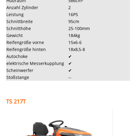
Hubraum
586cm³
Anzahl Zylinder
2
Leistung
16PS
Schnittbreite
95cm
Schnitthöhe
25-100mm
Gewicht
184kg
Reifengröße vorne
15x6-6
Reifengröße hinten
18x8,5-8
Autochoke
✔
elektrische Messerkupplung
✔
Scheinwerfer
✔
Stoßstange
--
TS 217T