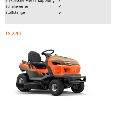
elektrische Messerkupplung
✔
Scheinwerfer
✔
Stoßstange
✔
TS 220T