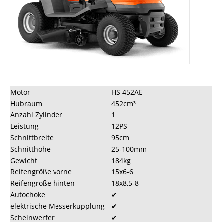
Mietbedingungen
Kress
Links
Motor
HS 452AE
Hubraum
452cm³
Anzahl Zylinder
1
Leistung
12PS
Schnittbreite
95cm
Schnitthöhe
25-100mm
Gewicht
184kg
Reifengröße vorne
15x6-6
Reifengröße hinten
18x8,5-8
Autochoke
✔
elektrische Messerkupplung
✔
Scheinwerfer
✔