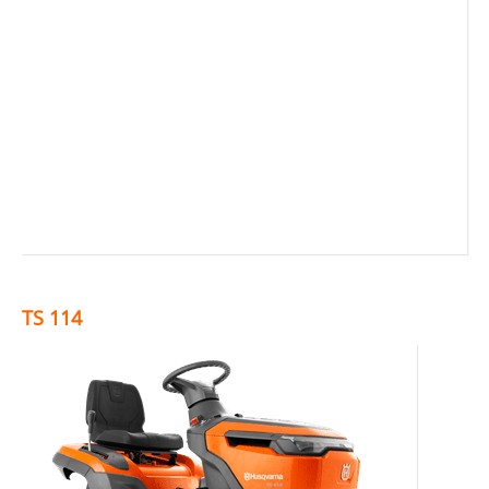
Motorsägen
Rasenmäher
Heckenscheren
Motorsensen
Rasentrimmer
Gartentraktoren
Husqvarna Rider
Ersatzteile & Zubehör
TS 114
Blasgeräte
Motorhacken
Husqvarna Automower
Mietgeräte