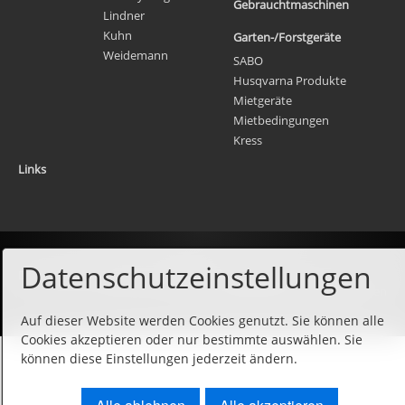
Gebrauchtmaschinen
Lindner
Kuhn
Garten-/Forstgeräte
Weidemann
SABO
Husqvarna Produkte
Mietgeräte
Mietbedingungen
Kress
Links
Datenschutzeinstellungen
Datenschutz
Kontakt
Impressum
© 2018 Buchele Landmaschinen
Auf dieser Website werden Cookies genutzt. Sie können alle
Cookies akzeptieren oder nur bestimmte auswählen. Sie
können diese Einstellungen jederzeit ändern.