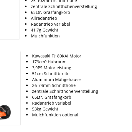
25-102mm Schnitthöhe
zentrale Schnitthöhenverstellung
65Ltr. Grasfangkorb
Allradantrieb
Radantrieb variabel
41,7g Gewicht
Mulchfunktion
Kawasaki FJ180KAI Motor
179cm³ Hubraum
3,9PS Motorleistung
51cm Schnittbreite
Aluminium Mähgehäuse
26-74mm Schnitthöhe
zentrale Schnitthöhenverstellung
65Ltr. Grasfangkorb
Radantrieb variabel
53kg Gewicht
Mulchfunktion optional