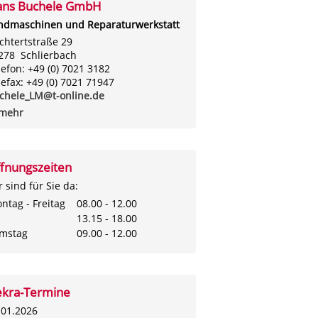
ns Buchele GmbH
ndmaschinen und Reparaturwerkstatt
chtertstraße 29
278 Schlierbach
lefon: +49 (0) 7021 3182
lefax: +49 (0) 7021 71947
chele_LM@t-online.de
. mehr
fnungszeiten
r sind für Sie da:
ntag - Freitag
08.00 - 12.00
13.15 - 18.00
mstag
09.00 - 12.00
kra-Termine
.01.2026