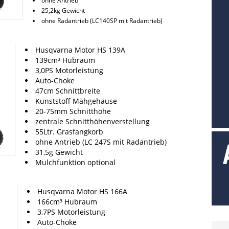
ohne Antrieb
25,2kg Gewicht
ohne Radantrieb (LC140SP mit Radantrieb)
Husqvarna Motor HS 139A
139cm³ Hubraum
3,0PS Motorleistung
Auto-Choke
47cm Schnittbreite
Kunststoff Mähgehäuse
20-75mm Schnitthöhe
zentrale Schnitthöhenverstellung
55Ltr. Grasfangkorb
ohne Antrieb (LC 247S mit Radantrieb)
31,5g Gewicht
Mulchfunktion optional
Husqvarna Motor HS 166A
166cm³ Hubraum
3,7PS Motorleistung
Auto-Choke