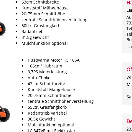
53cm Schnittbreite
Ha
Kunststoff Mähgehäuse
La
20-75mm Schnitthöhe
Au
zentrale Schnitthöhenverstellung
73
60Ltr. Grasfangkorb
Te
Radantrieb
Te
31,5g Gewicht
Bu
Mulchfunktion optional
..
Husqvarna Motor HS 166A
166cm³ Hubraum
Öf
3,7PS Motorleistung
Wi
Auto-Choke
47cm Schnittbreite
Mo
Kunststoff Mähgehäuse
20-75mm Schnitthöhe
Sa
zentrale Schnitthöhenverstellung
55Ltr. Grasfangkorb
Radantrieb variabel
30,5g Gewicht
De
Mulchfunktion optional
23
LC 347VE mit Elektrostart