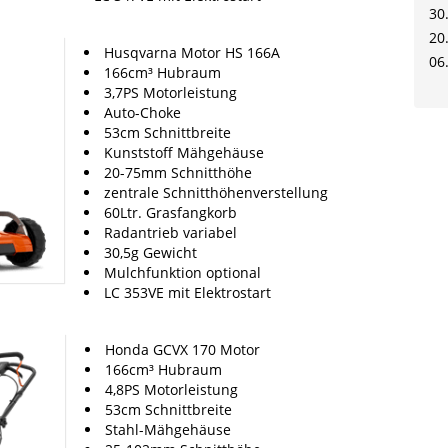
30
20
Husqvarna Motor HS 166A
06
166cm³ Hubraum
3,7PS Motorleistung
Auto-Choke
53cm Schnittbreite
Kunststoff Mähgehäuse
20-75mm Schnitthöhe
zentrale Schnitthöhenverstellung
60Ltr. Grasfangkorb
Radantrieb variabel
30,5g Gewicht
Mulchfunktion optional
LC 353VE mit Elektrostart
Honda GCVX 170 Motor
166cm³ Hubraum
4,8PS Motorleistung
53cm Schnittbreite
Stahl-Mähgehäuse