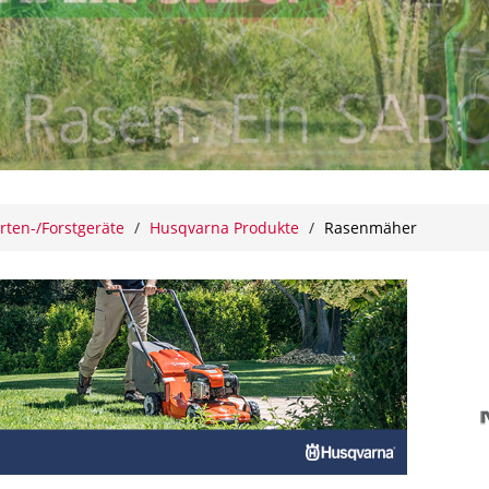
rten-/Forstgeräte
/
Husqvarna Produkte
/
Rasenmäher